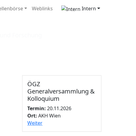
ellenbörse
Weblinks
Intern
ologie
t und Forschung
ÖGZ
Generalversammlung &
Kolloquium
Termin:
20.11.2026
Ort:
AKH Wien
Weiter