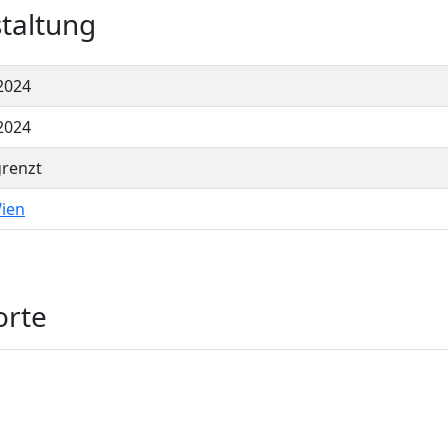
taltung
2024
2024
renzt
ien
orte